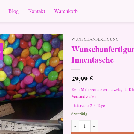
Blog
Kontakt
Warenkorb
WUNSCHANFERTIGUNG
Wunschanfertigun
he
Innentasche
29,99
€
Kein Mehrwertsteuerausweis, da Kl
Versandkosten
Lieferzeit:
2-3 Tage
6 vorrätig
Wunschanfertigung mit Kunstled