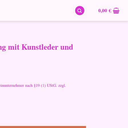
0,00
€
g mit Kunstleder und
einunternehmer nach §19 (1) UStG.
zzgl.
er und Innentasche Menge